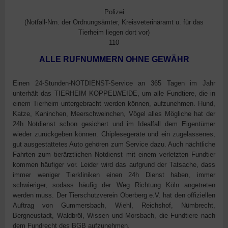
Polizei
(Notfall-Nrn. der Ordnungsämter, Kreisveterinäramt u. für das
Tierheim liegen dort vor)
110
ALLE RUFNUMMERN OHNE GEWÄHR
Einen 24-Stunden-NOTDIENST-Service an 365 Tagen im Jahr
unterhält das TIERHEIM KOPPELWEIDE, um alle Fundtiere, die in
einem Tierheim untergebracht werden können, aufzunehmen. Hund,
Katze, Kaninchen, Meerschweinchen, Vögel alles Mögliche hat der
24h Notdienst schon gesichert und im Idealfall dem Eigentümer
wieder zurückgeben können. Chiplesegeräte und ein zugelassenes,
gut ausgestattetes Auto gehören zum Service dazu. Auch nächtliche
Fahrten zum tierärztlichen Notdienst mit einem verletzten Fundtier
kommen häufiger vor. Leider wird das aufgrund der Tatsache, dass
immer weniger Tierkliniken einen 24h Dienst haben, immer
schwieriger, sodass häufig der Weg Richtung Köln angetreten
werden muss. Der Tierschutzverein Oberberg e.V. hat den offiziellen
Auftrag von Gummersbach, Wiehl, Reichshof, Nümbrecht,
Bergneustadt, Waldbröl, Wissen und Morsbach, die Fundtiere nach
dem Fundrecht des BGB aufzunehmen.