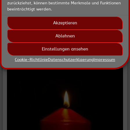
zurückziehst, können bestimmte Merkmale und Funktionen
beeinträchtigt werden.
Akzeptieren
Hitze setzt den Tieren zu
Ablehnen
Empfehlungen des Tierschutzvereines Oberberg
eingestellt am 10.06.2018
Einstellungen ansehen
Cookie-Richtlinie
Datenschutzerklaerung
Impressum