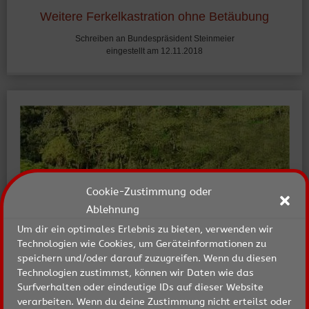
Weitere Ferkelkastration ohne Betäubung
Schreiben an Bundespräsident Steinmeier
eingestellt am 12.11.2018
Cookie-Zustimmung oder
Ablehnung
Um dir ein optimales Erlebnis zu bieten, verwenden wir
Technologien wie Cookies, um Geräteinformationen zu
speichern und/oder darauf zuzugreifen. Wenn du diesen
Technologien zustimmst, können wir Daten wie das
Surfverhalten oder eindeutige IDs auf dieser Website
verarbeiten. Wenn du deine Zustimmung nicht erteilst oder