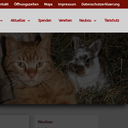
ntakt
Öffnungszeiten
Maps
Impressum
Datenschutzerklaerung
Aktuelles
Spenden
Vererben
Neubau
Tierschutz
Neubau