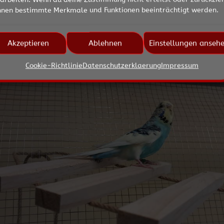
nnen bestimmte Merkmale und Funktionen beeinträchtigt werden.
, männlich, * unbekannt
Akzeptieren
Ablehnen
Einstellungen anseh
Cookie-Richtlinie
Datenschutzerklaerung
Impressum