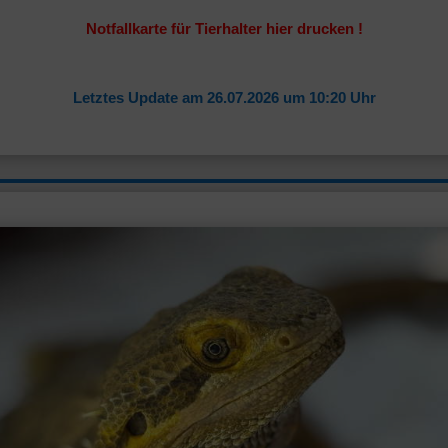
Notfallkarte für Tierhalter hier drucken !
Letztes Update am 26.07.2026 um 10:20 Uhr