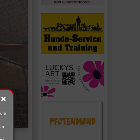
wie
en
st,