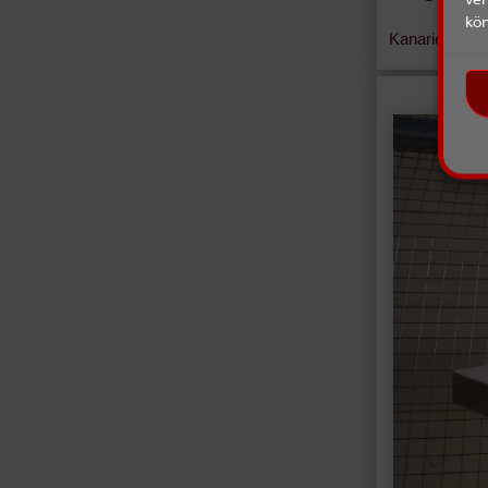
kö
Kanarienvogel