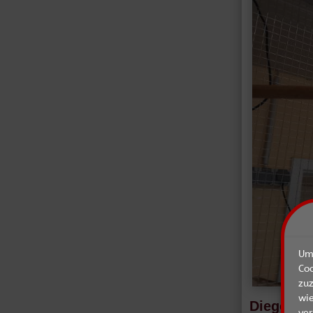
Um 
Co
zu
wie
Diego
ver