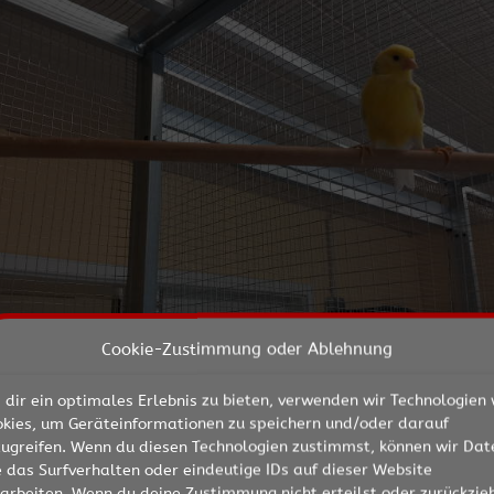
Cookie-Zustimmung oder Ablehnung
dir ein optimales Erlebnis zu bieten, verwenden wir Technologien 
okies, um Geräteinformationen zu speichern und/oder darauf
zugreifen. Wenn du diesen Technologien zustimmst, können wir Dat
 das Surfverhalten oder eindeutige IDs auf dieser Website
arbeiten. Wenn du deine Zustimmung nicht erteilst oder zurückzieh