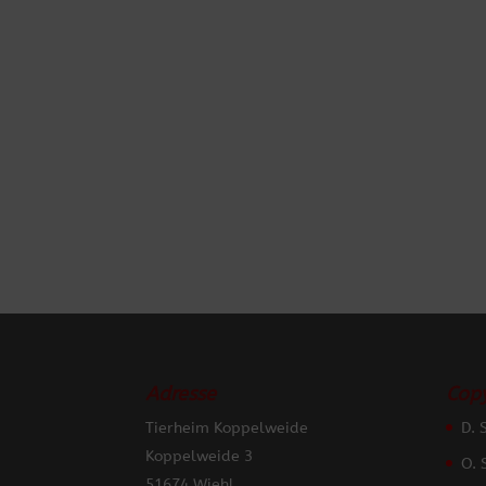
Adresse
Copy
Tierheim Koppelweide
D. 
Koppelweide 3
O. 
51674 Wiehl