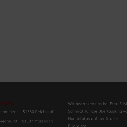
right:
Wir bedanken uns bei Frau Silv
Schmidt für die Überlassung v
Schmelzer – 51580 Reichshof
Hundefotos auf der Start-
Siegmund – 51597 Morsbach
Bildleiste.