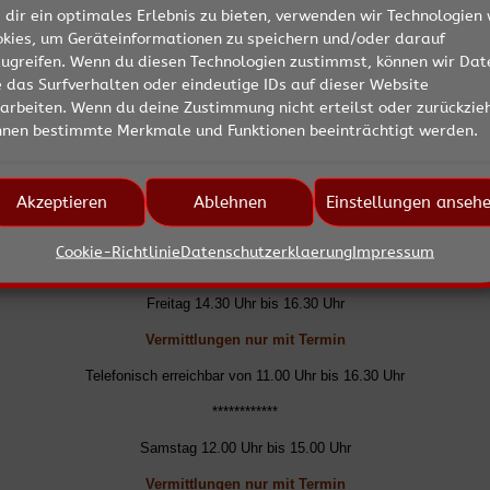
dir ein optimales Erlebnis zu bieten, verwenden wir Technologien 
Telefonisch erreichbar von 11.00 Uhr bis 16.30 Uhr
okies, um Geräteinformationen zu speichern und/oder darauf
**************
zugreifen. Wenn du diesen Technologien zustimmst, können wir Dat
 das Surfverhalten oder eindeutige IDs auf dieser Website
Mittwoch Tierheim und Büro geschlossen !
arbeiten. Wenn du deine Zustimmung nicht erteilst oder zurückzieh
****************
nnen bestimmte Merkmale und Funktionen beeinträchtigt werden.
Donnerstag 14.30 Uhr bis 16.30 Uhr
Vermittlungen nur mit Termin
Akzeptieren
Ablehnen
Einstellungen anseh
Telefonisch erreichbar von 11.00 Uhr bis 16.30 Uhr
Cookie-Richtlinie
Datenschutzerklaerung
Impressum
*************
Freitag 14.30 Uhr bis 16.30 Uhr
Vermittlungen nur mit Termin
Telefonisch erreichbar von 11.00 Uhr bis 16.30 Uhr
************
Samstag 12.00 Uhr bis 15.00 Uhr
Vermittlungen nur mit Termin