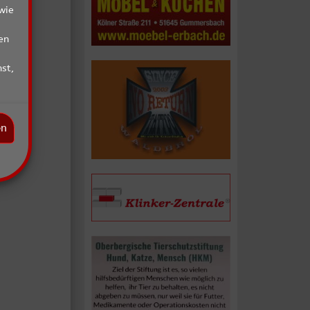
wie
en
st,
en