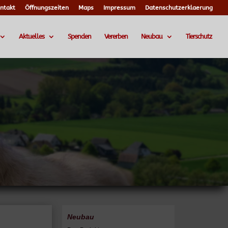
ntakt
Öffnungszeiten
Maps
Impressum
Datenschutzerklaerung
Aktuelles
Spenden
Vererben
Neubau
Tierschutz
Neubau