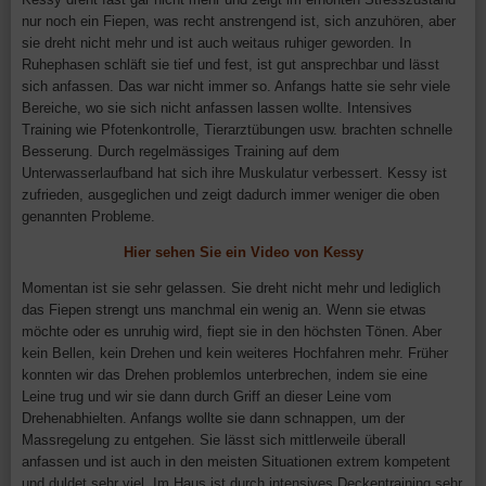
nur noch ein Fiepen, was recht anstrengend ist, sich anzuhören, aber
sie dreht nicht mehr und ist auch weitaus ruhiger geworden. In
Ruhephasen schläft sie tief und fest, ist gut ansprechbar und lässt
sich anfassen. Das war nicht immer so. Anfangs hatte sie sehr viele
Bereiche, wo sie sich nicht anfassen lassen wollte. Intensives
Training wie Pfotenkontrolle, Tierarztübungen usw. brachten schnelle
Besserung. Durch regelmässiges Training auf dem
Unterwasserlaufband hat sich ihre Muskulatur verbessert. Kessy ist
zufrieden, ausgeglichen und zeigt dadurch immer weniger die oben
genannten Probleme.
Hier sehen Sie ein Video von Kessy
Momentan ist sie sehr gelassen. Sie dreht nicht mehr und lediglich
das Fiepen strengt uns manchmal ein wenig an. Wenn sie etwas
möchte oder es unruhig wird, fiept sie in den höchsten Tönen. Aber
kein Bellen, kein Drehen und kein weiteres Hochfahren mehr. Früher
konnten wir das Drehen problemlos unterbrechen, indem sie eine
Leine trug und wir sie dann durch Griff an dieser Leine vom
Drehenabhielten. Anfangs wollte sie dann schnappen, um der
Massregelung zu entgehen. Sie lässt sich mittlerweile überall
anfassen und ist auch in den meisten Situationen extrem kompetent
und duldet sehr viel. Im Haus ist durch intensives Deckentraining sehr