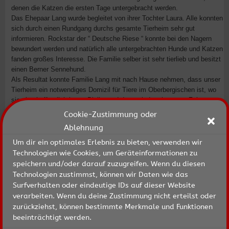
denen die Katzen die ersten Tage untergebracht werden.
Das Ehepaar Lang wurde begleitet von ihrer Tochter Laura. Alle konnten
sich durch einen Rundgang durchs gesamte Tierheim sehr gut
informieren. Rockstar der “ Deutsche Riese “ konnte bei den Nagern
bewundert werden und natürlich alle untergebrachten Hunde und Katzen
fanden großes Interesse. Die Familie selber ist sehr tierlieb und besitzt
einen Berner Sennehund.
Als Resultat konnte Familie Lang mit nach Hause nehmen, dass unser
Tierheim ein notwendiges Domizil für Tiere im Oberbergischen ist, wo
sie eine hoffentlich kurze Bleibe und dann wieder ein neues Zuhause
finden. Das gesamte Koppelweide-Team bedankt sich sehr für die tolle
Cookie-Zustimmung oder
Spende und den lieben Besuch.
Ablehnung
Der Vorstand
Um dir ein optimales Erlebnis zu bieten, verwenden wir
Technologien wie Cookies, um Geräteinformationen zu
speichern und/oder darauf zuzugreifen. Wenn du diesen
Technologien zustimmst, können wir Daten wie das
Surfverhalten oder eindeutige IDs auf dieser Website
verarbeiten. Wenn du deine Zustimmung nicht erteilst oder
zurückziehst, können bestimmte Merkmale und Funktionen
Liebe Tierfreunde und Tierfreundinnen,
beeinträchtigt werden.