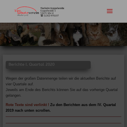
Berichte I. Quartal 2020
Wegen der großen Datenmenge teilen wir die aktuellen Berichte auf
vier Quartale auf.
Jeweils am Ende des Berichts können Sie auf das vorherige Quartal
gelangen.
Rote Texte sind verlinkt !
Zu den Berichten aus dem IV. Quartal
2019 nach unten scrollen.