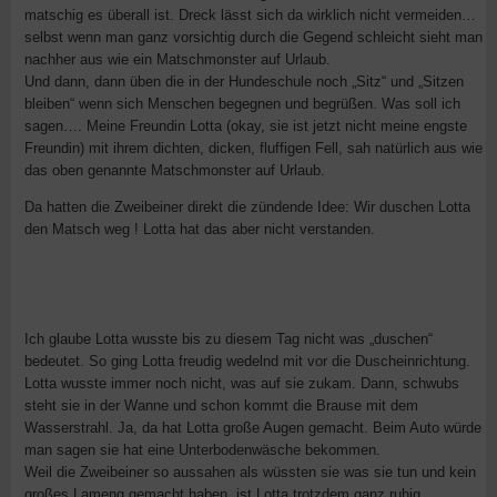
matschig es überall ist. Dreck lässt sich da wirklich nicht vermeiden…
selbst wenn man ganz vorsichtig durch die Gegend schleicht sieht man
nachher aus wie ein Matschmonster auf Urlaub.
Und dann, dann üben die in der Hundeschule noch „Sitz“ und „Sitzen
bleiben“ wenn sich Menschen begegnen und begrüßen. Was soll ich
sagen…. Meine Freundin Lotta (okay, sie ist jetzt nicht meine engste
Freundin) mit ihrem dichten, dicken, fluffigen Fell, sah natürlich aus wie
das oben genannte Matschmonster auf Urlaub.
Da hatten die Zweibeiner direkt die zündende Idee: Wir duschen Lotta
den Matsch weg ! Lotta hat das aber nicht verstanden.
Ich glaube Lotta wusste bis zu diesem Tag nicht was „duschen“
bedeutet. So ging Lotta freudig wedelnd mit vor die Duscheinrichtung.
Lotta wusste immer noch nicht, was auf sie zukam. Dann, schwubs
steht sie in der Wanne und schon kommt die Brause mit dem
Wasserstrahl. Ja, da hat Lotta große Augen gemacht. Beim Auto würde
man sagen sie hat eine Unterbodenwäsche bekommen.
Weil die Zweibeiner so aussahen als wüssten sie was sie tun und kein
großes Lameng gemacht haben, ist Lotta trotzdem ganz ruhig