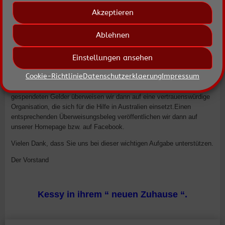
In Australien wüten seit Monaten heftige Buschbrände. Neben
Akzeptieren
Menschen, Häusern und Infrastruktur ist die Tierwelt dort aufs
schlimmste bedroht, unzählige Tiere kommen in den Flammen um.
Umso mehr benötigen die Menschen und Tiere dort unsere
Ablehnen
Unterstützung. Auch die Koppelweide will helfen. Ab sofort können Sie
Spenden auf die auf unserer Homepage genannten Konten einzahlen.
Einstellungen ansehen
Bitte nennen Sie als Verwendungszweck “ Australien “.
Cookie-Richtlinie
Datenschutzerklaerung
Impressum
Zusätzlich steht in unserem Tierheimbüro eine Spendendose. Die
gespendeten Gelder überweisen wir dann auf eine vertrauenswürdige
Organisation, die sich für die Hilfe in Australien einsetzt.Einen
entsprechenden Überweisungsbeleg veröffentlichen wir dann auf
unserer Homepage bzw. auf Facebook.
Vielen Dank, dass Sie uns bei dieser wichtigen Aufgabe unterstützen.
Der Vorstand
Kessy in ihrem “ neuen Zuhause “.