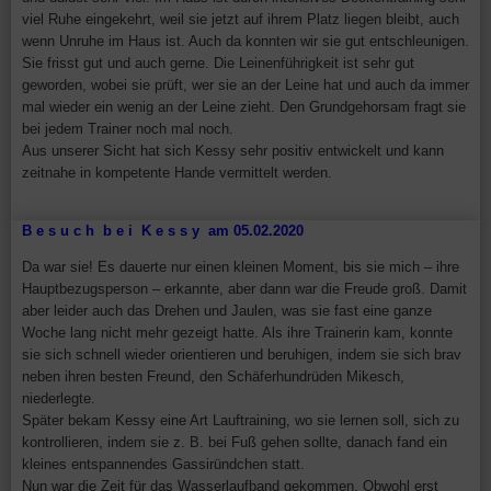
viel Ruhe eingekehrt, weil sie jetzt auf ihrem Platz liegen bleibt, auch
wenn Unruhe im Haus ist. Auch da konnten wir sie gut entschleunigen.
Sie frisst gut und auch gerne. Die Leinenführigkeit ist sehr gut
geworden, wobei sie prüft, wer sie an der Leine hat und auch da immer
mal wieder ein wenig an der Leine zieht. Den Grundgehorsam fragt sie
bei jedem Trainer noch mal noch.
Aus unserer Sicht hat sich Kessy sehr positiv entwickelt und kann
zeitnahe in kompetente Hande vermittelt werden.
B e s u c h b e i K e s s y am 05.02.2020
Da war sie! Es dauerte nur einen kleinen Moment, bis sie mich – ihre
Hauptbezugsperson – erkannte, aber dann war die Freude groß. Damit
aber leider auch das Drehen und Jaulen, was sie fast eine ganze
Woche lang nicht mehr gezeigt hatte. Als ihre Trainerin kam, konnte
sie sich schnell wieder orientieren und beruhigen, indem sie sich brav
neben ihren besten Freund, den Schäferhundrüden Mikesch,
niederlegte.
Später bekam Kessy eine Art Lauftraining, wo sie lernen soll, sich zu
kontrollieren, indem sie z. B. bei Fuß gehen sollte, danach fand ein
kleines entspannendes Gassiründchen statt.
Nun war die Zeit für das Wasserlaufband gekommen. Obwohl erst