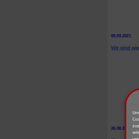
09.09.2021
Wir sind wi
Um 
Co
zu
26.08.2021
wie
ver