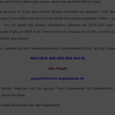
Das macht doch gleich gute Laune, wenn man die kleine Mücke sieht.
ne wünsche ich Euch eine schöne Woche und bleibt uns gewogen. Gute W
 paar Euros helfen uns auch immer wieder bei unseren speziellen Fällen – o
n… hm, ich werde mal darüber nachdenken. Übrigens am 19.09.2021 sind 
eziellen Fälle auf WDR 3 bei Tiere suchen ein Zuhause ab 18 Uhr zu sehen (
diathek anschauen)
cke, spendet mit dem Verwendungszweck „Dackelmädel Mücke“ auf das Tierh
IBAN DE49 3845 0000 0000 3610 06
oder Paypal
paypal@tierheim-koppelweide.de
Mücke, Frauchen und dem ganzen Team Koppelweide mit Ehrenamtlern un
, herzlichen Dank,
ichtiger Beobachter aus der Koppelweide.