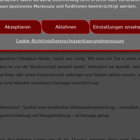
f – im Zorn
nnen bestimmte Merkmale und Funktionen beeinträchtigt werden.
 die krank bzw. behandlungsbedürftig bei uns ankommen; sei es mit entzünd
enden Schmerzen, Läsionen an den Ohren, Mamatumoren, mit Grauem St
Akzeptieren
Ablehnen
Einstellungen anseh
n, schuppiger Haut plus großen kahlen Bereichen, mangelnder Beinmus
Cookie-Richtlinie
Datenschutzerklaerung
Impressum
der auch mal so stark Untergewichtig, das die Diagnose „kachektisch“ geste
ten mit „Karpfenrücken“. Aber das all das ausschließlich auf ein einziges Tier z
sgesetzte Chihuahua Hündin, macht uns zornig. Wie kann ein Tier in einen 
dass es von der Nachbarschaft bemerkt wurde? Vermutlich nur deshalb, wei
iner Kiste oder einem Kaninchenstall verbringen und Welpen werfen musste,
en (und nebenher tumorösen) Gesäuges ersichtlich war.
pfenrücken“, Symbol einer krankhaften Wirbelsäulenentwicklung – vermutlich 
seinschränkung und Mangelernährung – ist Aussage genug.
 aus Aluschälchen kannte und aß die „Queeny“ genannte Maus nicht. Also