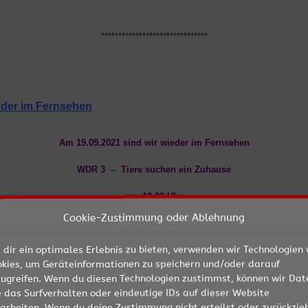
*******************************
eder im Fernsehen
Am 19.09.2021 sind wir wieder im Fernsehen
WDR 3 – Tiere suchen ein Zuhause
um 18.00 Uhr
Cookie-Zustimmung oder Ablehnung
*******************************
dir ein optimales Erlebnis zu bieten, verwenden wir Technologien 
okies, um Geräteinformationen zu speichern und/oder darauf
zugreifen. Wenn du diesen Technologien zustimmst, können wir Dat
 das Surfverhalten oder eindeutige IDs auf dieser Website
arbeiten. Wenn du deine Zustimmung nicht erteilst oder zurückzieh