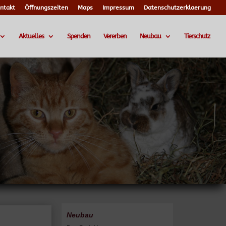
ntakt
Öffnungszeiten
Maps
Impressum
Datenschutzerklaerung
Aktuelles
Spenden
Vererben
Neubau
Tierschutz
Neubau