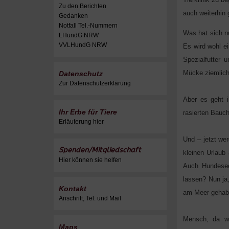
Zu den Berichten
auch weiterhin 
Gedanken
Notfall Tel.-Nummern
Was hat sich nu
LHundG NRW
VVLHundG NRW
Es wird wohl e
Spezialfutter 
Mücke ziemlich
Datenschutz
Zur Datenschutzerklärung
Aber es geht i
Ihr Erbe für Tiere
rasierten Bauch
Erläuterung hier
Und – jetzt we
Spenden/Mitgliedschaft
kleinen Urlaub
Hier können sie helfen
Auch Hundesee
lassen? Nun ja,
Kontakt
am Meer gehab
Anschrift, Tel. und Mail
Mensch, da we
Maps