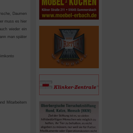
ünsche, Daumen
der muss es hier
auch wieder ein
kann man später
eimkonto
d Mitarbeitern