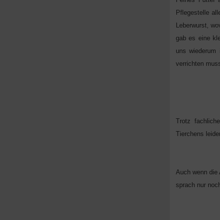
Pflegestelle a
Leberwurst, wo
gab es eine kl
uns wiederum i
verrichten muss
Trotz fachlich
Tierchens leider
Auch wenn die 
sprach nur noch