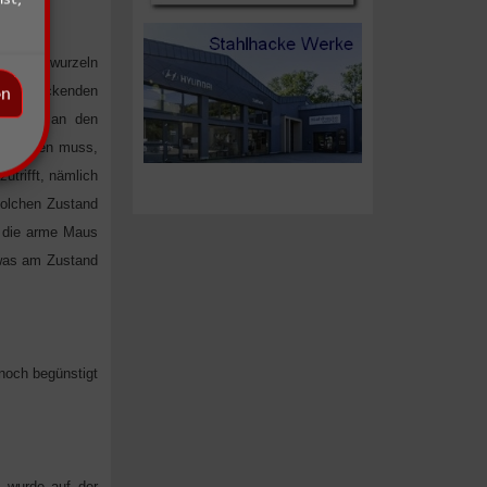
ete Zahnwurzeln
ar, knackenden
en
kulatur an den
llt werden muss,
utrifft, nämlich
solchen Zustand
l die arme Maus
 was am Zustand
noch begünstigt
 wurde auf der