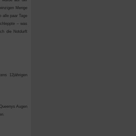
 winzigen Menge
 alle paar Tage
schleppte – was
ch die Notdurft
tens 12jährigen
s Queenys Augen
en.