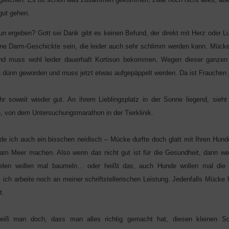
gut gehen.
n ergeben? Gott sei Dank gibt es keinen Befund, der direkt mit Herz oder L
ine Darm-Geschickte sein, die leider auch sehr schlimm werden kann. Mück
und muss wohl leider dauerhaft Kortison bekommen. Wegen dieser ganzen
 dünn geworden und muss jetzt etwas aufgepäppelt werden. Da ist Frauchen j
hr soweit wieder gut. An ihrem Lieblingsplatz in der Sonne liegend, sie
, von dem Untersuchungsmarathon in der Tierklinik.
rde ich auch ein bisschen neidisch – Mücke durfte doch glatt mit Ihren Hun
 am Meer machen. Also wenn das nicht gut ist für die Gesundheit, dann wei
len wollen mal baumeln… oder heißt das, auch Hunde wollen mal die
 ich arbeite noch an meiner schriftstellerischen Leistung. Jedenfalls Mücke 
t.
iß man doch, dass man alles richtig gemacht hat, diesen kleinen S