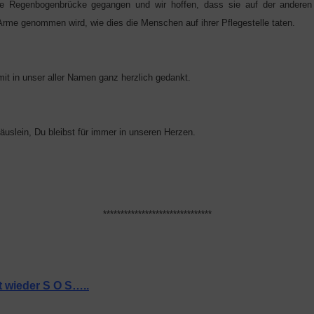
die Regenbogenbrücke gegangen und wir hoffen, dass sie auf der anderen
e Arme genommen wird, wie dies die Menschen auf ihrer Pflegestelle taten.
mit in unser aller Namen ganz herzlich gedankt.
uslein, Du bleibst für immer in unseren Herzen.
*******************************
 wieder S O S…..