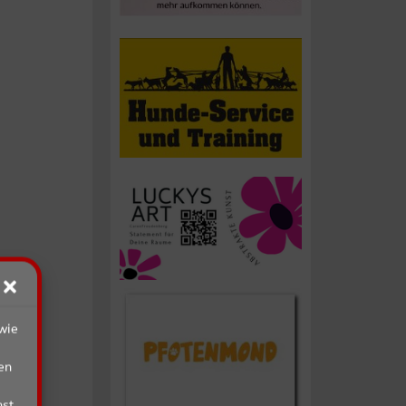
wie
en
st,