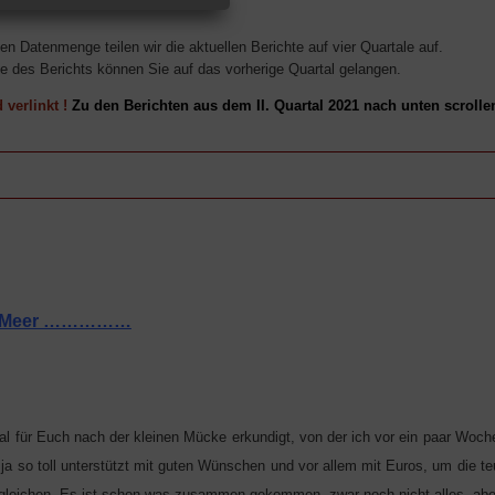
n Datenmenge teilen wir die aktuellen Berichte auf vier Quartale auf.
 des Berichts können Sie auf das vorherige Quartal gelangen.
 verlinkt !
Zu den Berichten aus dem II. Quartal 2021 nach unten scrolle
d Meer ……………
l für Euch nach der kleinen Mücke erkundigt, von der ich vor ein paar Woch
ja so toll unterstützt mit guten Wünschen und vor allem mit Euros, um die t
begleichen. Es ist schon was zusammen gekommen, zwar noch nicht alles, abe