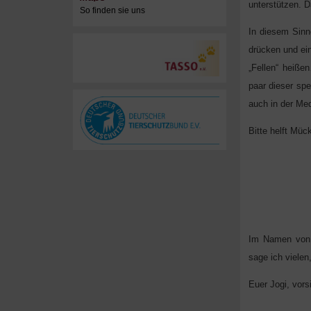
unterstützen. 
So finden sie uns
In diesem Sin
drücken und ein
„Fellen“ heiße
paar dieser sp
auch in der Me
Bitte helft Mü
Im Namen von 
sage ich vielen
Euer Jogi, vors