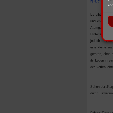
N a c h r u 
kö
Es gibt Tiere,
und entsprech
Atemgeräusche
Hinterläufen, o
jedoch sehr sel
eine kleine au
geraten, ohne 
ihr Leben in e
des verbraucht
Schon der „Kar
durch Bewegung
Feines Futter