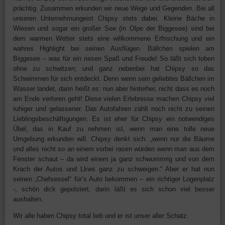
prächtig. Zusammen erkunden wir neue Wege und Gegenden. Bei all
unseren Unternehmungeist Chipsy stets dabei. Kleine Bäche in
Wiesen und sogar ein großer See (in Olpe der Biggesee) sind bei
dem warmen Wetter stets eine willkommene Erfrischung und ein
wahres Highlight bei seinen Ausflügen. Bällchen spielen am
Biggesee – was für ein riesen Spaß und Freude! So läßt sich toben
ohne zu schwitzen; und ganz nebenbei hat Chipsy so das
Schwimmen für sich entdeckt. Denn wenn sein geliebtes Bällchen im
Wasser landet, dann heißt es: nun aber hinterher, nicht dass es noch
am Ende verloren geht! Diese vielen Erlebnisse machen Chipsy viel
ruhiger und gelassener. Das Autofahren zählt noch nicht zu seinen
Lieblingsbeschäftigungen. Es ist eher für Chipsy ein notwendiges
Übel, das in Kauf zu nehmen ist, wenn man eine tolle neue
Umgebung erkunden will. Chipsy denkt sich: „wenn nur die Bäume
und alles nicht so an einem vorbei rasen würden wenn man aus dem
Fenster schaut – da wird einem ja ganz schwummrig und von dem
Krach der Autos und Lkws ganz zu schweigen.“ Aber er hat nun
seinen „Chefsessel“ für’s Auto bekommen – ein richtiger Logenplatz
-, schön dick gepolstert, darin läßt es sich schon viel besser
aushalten.
Wir alle haben Chipsy total lieb und er ist unser aller Schatz.