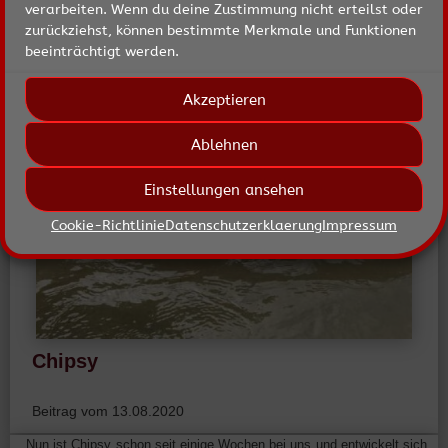
verarbeiten. Wenn du deine Zustimmung nicht erteilst oder
zurückziehst, können bestimmte Merkmale und Funktionen
beeinträchtigt werden.
Akzeptieren
Ablehnen
Einstellungen ansehen
Cookie-Richtlinie
Datenschutzerklaerung
Impressum
Chipsy
Beitrag vom 13.08.2020
Nun ist Chipsy schon seit einige Wochen bei uns und entwickelt sich