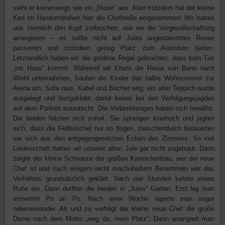
sieht er keineswegs wie ein „Riese“ aus. Aber trotzdem hat der kleine
Kerl im Handumdrehen hier die Chefstelle eingenommen! Wir hatten
uns ziemlich den Kopf zerbrochen, wie wir die Vergesellschaftung
arrangieren – es sollte nicht auf Jules angestammten Revier
passieren und trotzdem genug Platz zum Austoben bieten.
Letztendlich haben wir die goldene Regel gebrochen, dass kein Tier
„ins Haus“ kommt. Während wir Eltern die Reise von Bonn nach
Wiehl unternahmen, bauten die Kinder das halbe Wohnzimmer zur
Arena um. Sofa raus, Kabel und Bücher weg, ein alter Teppich wurde
ausgelegt und festgeklebt, damit keiner bei den Verfolgungsjagden
auf dem Parkett ausrutscht. Die Vorbereitungen haben sich bewährt.
Die beiden fetzten sich sofort. Sie sprangen kniehoch und jagten
sich, dass die Fellbüschel nur so flogen, zwischendurch belauerten
sie sich aus den entgegengesetzten Ecken des Zimmers. So viel
Leidenschaft hatten wir unserer alten Jule gar nicht zugetraut. Dann
zeigte der kleine Schwarze der großen Kaninchenfrau, wer der neue
Chef ist und nach einigem recht machohaftem Berammeln war das
Verhältnis grundsätzlich geklärt. Nach vier Stunden kehrte etwas
Ruhe ein. Dann durften die beiden in „Jules“ Garten. Erst lag man
immerhin Po an Po. Nach einer Woche lagerte man sogar
nebeneinander. Ab und zu verfolgt der kleine neue Chef die große
Dame nach dem Motto „weg da, mein Platz“. Dann arrangiert man