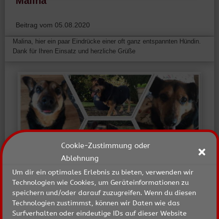
Malina
Beitrag vom 05.08.2020
Malina, hier ein paar Eindrücke einer oft ganz entspannten Hündin.
Dank für Ihren Einsatz und herzliche Grüße
Cookie-Zustimmung oder
Ablehnung
Um dir ein optimales Erlebnis zu bieten, verwenden wir
Technologien wie Cookies, um Geräteinformationen zu
speichern und/oder darauf zuzugreifen. Wenn du diesen
Technologien zustimmst, können wir Daten wie das
Surfverhalten oder eindeutige IDs auf dieser Website