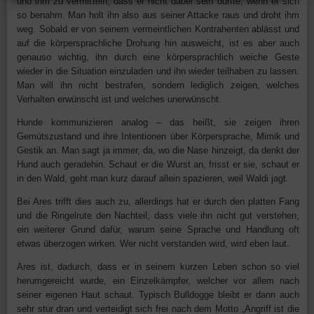
und ihm zu vermitteln, dass er nicht dabei sein durfte, wenn er sich
so benahm. Man holt ihn also aus seiner Attacke raus und droht ihm
weg. Sobald er von seinem vermeintlichen Kontrahenten ablässt und
auf die körpersprachliche Drohung hin ausweicht, ist es aber auch
genauso wichtig, ihn durch eine körpersprachlich weiche Geste
wieder in die Situation einzuladen und ihn wieder teilhaben zu lassen.
Man will ihn nicht bestrafen, sondern lediglich zeigen, welches
Verhalten erwünscht ist und welches unerwünscht.
Hunde kommunizieren analog – das heißt, sie zeigen ihren
Gemütszustand und ihre Intentionen über Körpersprache, Mimik und
Gestik an. Man sagt ja immer, da, wo die Nase hinzeigt, da denkt der
Hund auch geradehin. Schaut er die Wurst an, frisst er sie, schaut er
in den Wald, geht man kurz darauf allein spazieren, weil Waldi jagt.
Bei Ares trifft dies auch zu, allerdings hat er durch den platten Fang
und die Ringelrute den Nachteil, dass viele ihn nicht gut verstehen,
ein weiterer Grund dafür, warum seine Sprache und Handlung oft
etwas überzogen wirken. Wer nicht verstanden wird, wird eben laut.
Ares ist, dadurch, dass er in seinem kurzen Leben schon so viel
herumgereicht wurde, ein Einzelkämpfer, welcher vor allem nach
seiner eigenen Haut schaut. Typisch Bulldogge bleibt er dann auch
sehr stur dran und verteidigt sich frei nach dem Motto „Angriff ist die